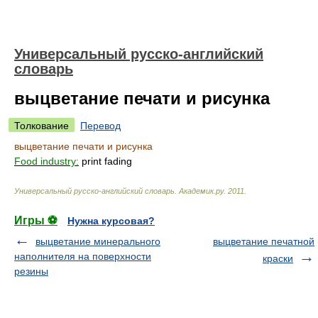
Универсальный русско-английский
словарь
выцветание печати и рисунка
Толкование
Перевод
выцветание печати и рисунка
Food industry:
print fading
Универсальный русско-английский словарь
.
Академик.ру
.
2011
.
Игры ⚽
Нужна курсовая?
выцветание минерального
выцветание печатной
наполнителя на поверхности
краски
резины